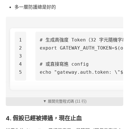
多一層防護總是好的
1

# 生成高強度 Token（32 字元隨機字串
2

export 
GATEWAY_AUTH_TOKEN
=
$(
ope
3

4

# 或直接寫進 config
echo
"gateway.auth.token: 
\"
$(
o
▼ 展開完整程式碼 (11 行)
4. 假設已經被掃過，現在止血