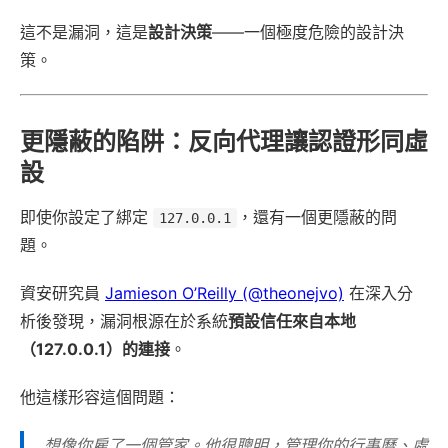
這不是漏洞，這是
設計決策
——一個極度危險的設計決
策。
更隱蔽的陷阱：反向代理讓認證形同虛
設
即使你設定了綁定
，還有一個更隱蔽的問
127.0.0.1
題。
資安研究員
Jamieson O’Reilly (@theonejvo)
在深入分
析後發現，漏洞根源在於系統
預設信任來自本地
（127.0.0.1）的連接
。
他這樣形容這個問題：
想像你雇了一個管家。他很聰明，管理你的行事曆、處