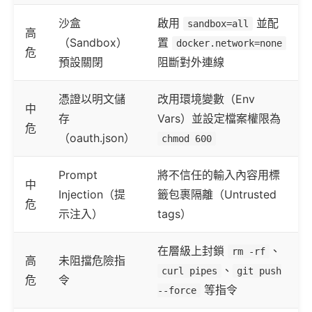
沙盒
啟用
並配
sandbox=all
高
（Sandbox）
置
docker.network=none
危
預設關閉
阻斷對外連線
憑證以明文儲
改用環境變數（Env
中
存
Vars）並設定檔案權限為
危
（oauth.json）
chmod 600
Prompt
將不信任的輸入內容用標
中
Injection（提
籤包裹隔離（Untrusted
危
示注入）
tags）
在層級上封鎖
、
rm -rf
高
未阻擋危險指
、
curl pipes
git push
危
令
等指令
--force