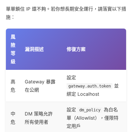
單單鎖住 IP 還不夠。若你想長期安全運行，請落實以下措
施：
風
險
漏洞描述
修復方案
等
級
設定
高
Gateway 暴露
並
gateway.auth.token
危
在公網
綁定 Localhost
設定
為白名
dm_policy
中
DM 策略允許
單（Allowlist），僅限特
危
所有使用者
定用戶