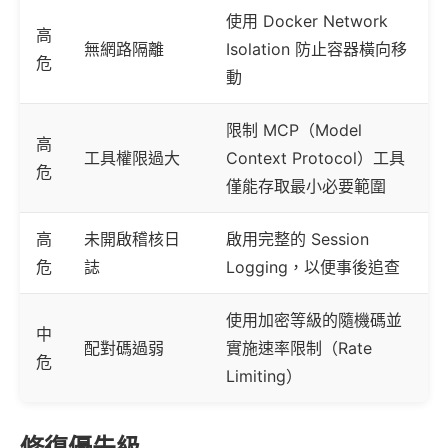
使用 Docker Network
高
無網路隔離
Isolation 防止容器橫向移
危
動
限制 MCP（Model
高
工具權限過大
Context Protocol）工具
危
僅能存取最小必要範圍
高
未開啟稽核日
啟用完整的 Session
危
誌
Logging，以便事後追查
使用加密等級的隨機碼並
中
配對碼過弱
實施速率限制（Rate
危
Limiting）
修復優先級