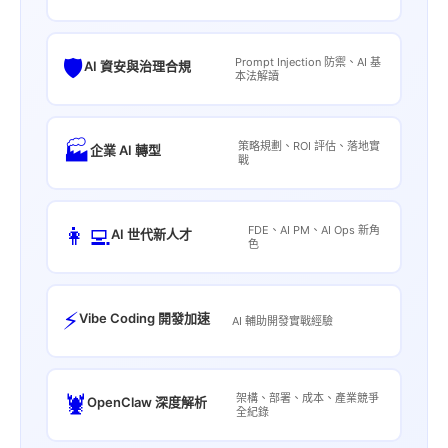
🛡️
Prompt Injection 防禦、AI 基
AI 資安與治理合規
本法解讀
🏭
策略規劃、ROI 評估、落地實
企業 AI 轉型
戰
👩‍💻
FDE、AI PM、AI Ops 新角
AI 世代新人才
色
⚡
Vibe Coding 開發加速
AI 輔助開發實戰經驗
🦞
架構、部署、成本、產業競爭
OpenClaw 深度解析
全紀錄