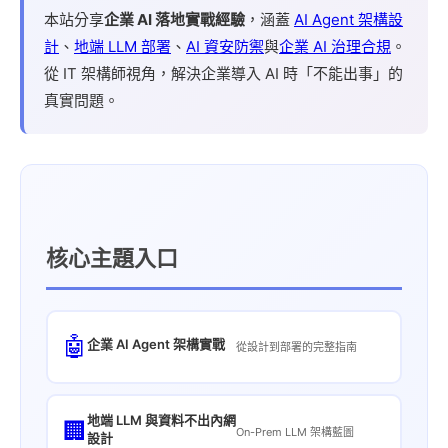
本站分享
企業 AI 落地實戰經驗
，涵蓋
AI Agent 架構設
計
、
地端 LLM 部署
、
AI 資安防禦
與
企業 AI 治理合規
。
從 IT 架構師視角，解決企業導入 AI 時「不能出事」的
真實問題。
核心主題入口
🤖
企業 AI Agent 架構實戰
從設計到部署的完整指南
地端 LLM 與資料不出內網
🏢
On-Prem LLM 架構藍圖
設計