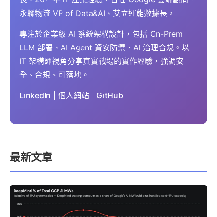
永聯物流 VP of Data&AI、艾立運能數據長。
專注於企業級 AI 系統架構設計，包括 On-Prem
LLM 部署、AI Agent 資安防禦、AI 治理合規。以
IT 架構師視角分享真實戰場的實作經驗，強調安
全、合規、可落地。
LinkedIn
|
個人網站
|
GitHub
最新文章