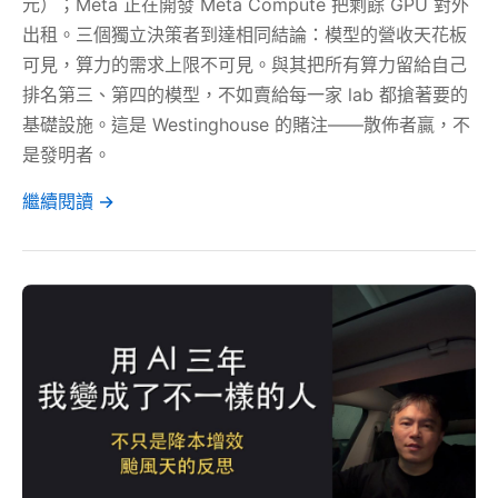
元）；Meta 正在開發 Meta Compute 把剩餘 GPU 對外
出租。三個獨立決策者到達相同結論：模型的營收天花板
可見，算力的需求上限不可見。與其把所有算力留給自己
排名第三、第四的模型，不如賣給每一家 lab 都搶著要的
基礎設施。這是 Westinghouse 的賭注——散佈者贏，不
是發明者。
繼續閱讀 →