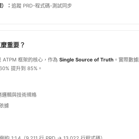
管理）：
追蹤 PRD-程式碼-測試同步
這麼重要？
 ATPM 框架的核心，作為
Single Source of Truth
。實際數據
60% 提升到 85%。
業務邏輯與技術規格
依據
約 1:1.4（9,211 行 PRD → 13,022 行程式碼）