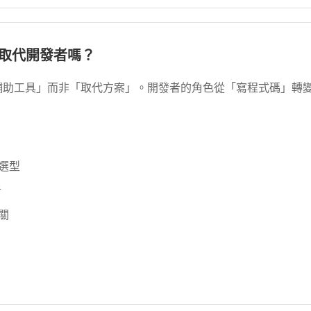
g 會取代開發者嗎？
g 是「輔助工具」而非「取代方案」。開發者的角色從「寫程式碼」
選型
析
關