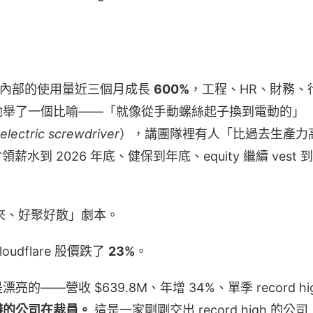
 在公司內部的使用量近三個月成長
600%
，工程、HR、財務、行
ons」。他舉了一個比喻——「就像從手動螺絲起子換到電動的」
electric screwdriver
），講團隊裡有人「比過去生產力高 
水到 2026 年底、健保到年底、equity 繼續 vest 到 8/
未來、好聚好散」劇本。
udflare 股價跌了
23%
。
——營收 $639.8M、年增 34%、單季 record high
錢的公司在裁員。
這是一家剛剛交出 record high 的公