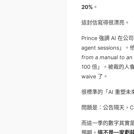
20%
。
這封信寫得很漂亮。
Prince 強調 AI
agent sessi
from a manual to an 
100 倍」。被裁的人會領薪
waive 了。
很標準的「AI 重塑
問題是：公告隔天，Clo
而這一季的數字其實是漂亮的
預期。
這不是一家虧