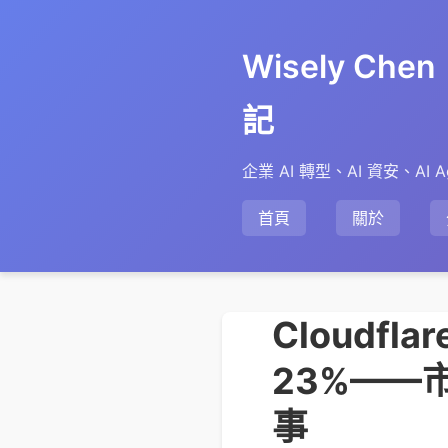
Wisely Ch
記
企業 AI 轉型、AI 資安、AI A
首頁
關於
Cloudfl
23%——市
事