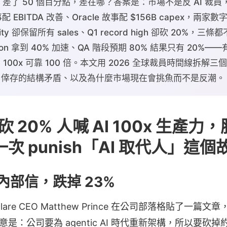
 −23%，差了 50 個百分點，差在哪？答案是：市場不是反 AI 
配 EBITDA 改善、Oracle 故事配 $156B capex，兩家數字對
tivity 卻保留所有 sales、Q1 record high 卻砍 20%
ction 拿到 40% 加速、QA 階段預期 80% 結果只有 20%——
 100x 可靠 100 倍。本文用 2026 全球裁員時間線拆解三個訊
es 倖存的結構矛盾、以及為什麼市場現在會挑魚而不是反潮。
re 砍 20% 人喊 AI 100x 生產力
次 punish「AI 取代人」這個
內部信，跌掉 23%
dflare CEO Matthew Prince 在公司部落格貼了一篇文章，
容大意是：公司要為 agentic AI 時代重新架構，所以要砍掉