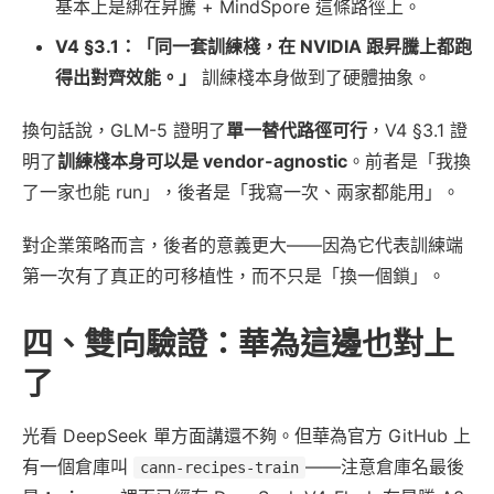
基本上是綁在昇騰 + MindSpore 這條路徑上。
V4 §3.1：「同一套訓練棧，在 NVIDIA 跟昇騰上都跑
得出對齊效能。」
訓練棧本身做到了硬體抽象。
換句話說，GLM-5 證明了
單一替代路徑可行
，V4 §3.1 證
明了
訓練棧本身可以是 vendor-agnostic
。前者是「我換
了一家也能 run」，後者是「我寫一次、兩家都能用」。
對企業策略而言，後者的意義更大——因為它代表訓練端
第一次有了真正的可移植性，而不只是「換一個鎖」。
四、雙向驗證：華為這邊也對上
了
光看 DeepSeek 單方面講還不夠。但華為官方 GitHub 上
有一個倉庫叫
——注意倉庫名最後
cann-recipes-train