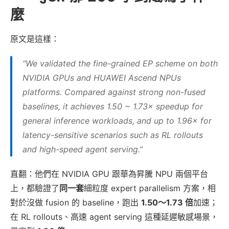
麼
原文是這樣：
“We validated the fine-grained EP scheme on both
NVIDIA GPUs and HUAWEI Ascend NPUs
platforms. Compared against strong non-fused
baselines, it achieves 1.50 ~ 1.73× speedup for
general inference workloads, and up to 1.96× for
latency-sensitive scenarios such as RL rollouts
and high-speed agent serving.”
直翻：他們在 NVIDIA GPU 跟華為昇騰 NPU 兩個平台
上，都驗證了
同一套
細粒度 expert parallelism 方案，相
對於沒做 fusion 的 baseline，跑出
1.50～1.73 倍
加速；
在 RL rollouts、高速 agent serving 這種延遲敏感場景，