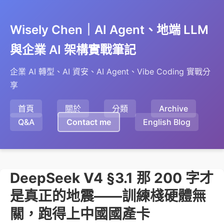
Wisely Chen｜AI Agent、地端 LLM
與企業 AI 架構實戰筆記
企業 AI 轉型、AI 資安、AI Agent、Vibe Coding 實戰分
享
首頁
關於
分類
Archive
Q&A
Contact me
English Blog
DeepSeek V4 §3.1 那 200 字才
是真正的地震——訓練棧硬體無
關，跑得上中國國產卡