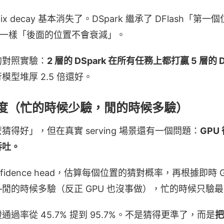
ix decay 基本消失了。DSpark 繼承了 DFlash「
e3 一樣「後面的位置不會衰減」。
的對照實驗：
2 層的 DSpark 在所有任務上都打贏 5 層的 D
型堆厚 2.5 倍還好。
度（忙的時候少驗，閒的時候多驗）
得好」，但在真實 serving 場景還有一個問題：
GPU
吞吐。
confidence head，估算每個位置的猜對概率，再根據即時
閒的時候多驗（反正 GPU 也沒事做），忙的時候只驗
過率從 45.7% 提到 95.7%。不是猜得更準了，而是
把