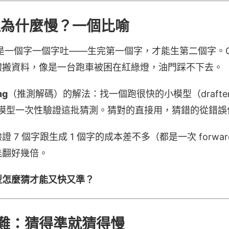
推理為什麼慢？一個比喻
式是一個字一個字吐——生完第一個字，才能生第二個字。G
體搬資料，像是一台跑車被困在紅綠燈，油門踩不下去。
ng
（推測解碼）的解法：找一個跑很快的小模型（draft
大模型一次性驗證這批猜測。猜對的直接用，猜錯的從錯誤
7 個字跟生成 1 個字的成本差不多（都是一次 forwar
能翻好幾倍。
型怎麼猜才能又快又準？
難：猜得準就猜得慢