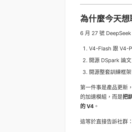
為什麼今天想
6 月 27 號 DeepS
V4-Flash 跟 
開源 DSpark 論
開源整套訓練框架 D
第一件事是產品更新
的加速模組，而是
把訓
的 V4
。
這等於直接告訴社群