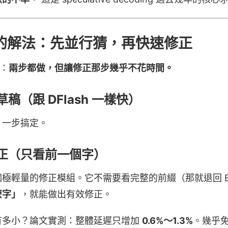
k 的解法：先並行猜，再快速修正
接：
兩步都做，但讓修正那步幾乎不花時間。
稿（跟 DFlash 一樣快）
，一步搞定。
正（只看前一個字）
極輕量的修正模組。它不需要看完整的前綴（那就退回 Eag
麼字」
，就能做出有效修正。
有多小？論文實測：整體延遲只增加
0.6%～1.3%
。幾乎