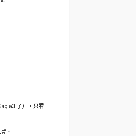
le3 了），
只看
免費。