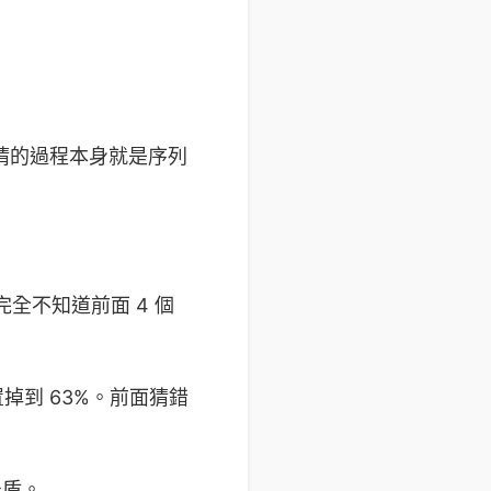
但猜的過程本身就是序列
全不知道前面 4 個
置掉到 63%。前面猜錯
心矛盾。