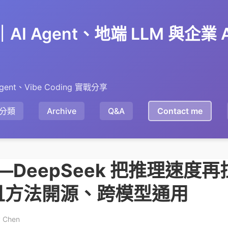
en｜AI Agent、地端 LLM 與企業
gent、Vibe Coding 實戰分享
分類
Archive
Q&A
Contact me
——DeepSeek 把推理速度
且方法開源、跨模型通用
y Chen