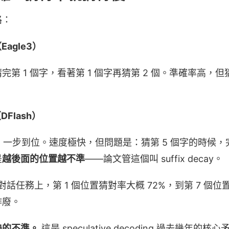
路：
agle3）
第 1 個字，看著第 1 個字再猜第 2 個。準確率高，
。
Flash）
，一步到位。速度極快，但問題是：猜第 5 個字的時候，完
是
越後面的位置越不準
——論文管這個叫 suffix decay。
在對話任務上，第 1 個位置猜對率大概 72%，到第 7 個位
作廢。
快的不準。
這是 speculative decoding 過去幾年的核