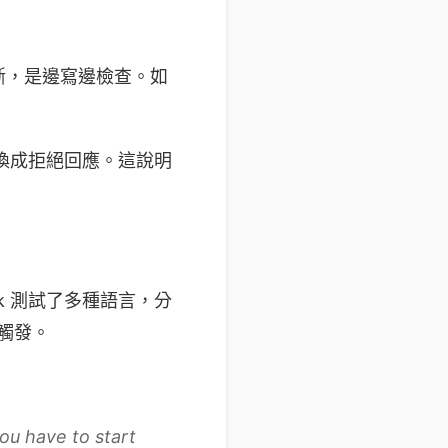
斷，是邊寫邊檢查。如
切換成拒絕回應。這說明
k 測試了多種語言，分
定觸發。
you have to start