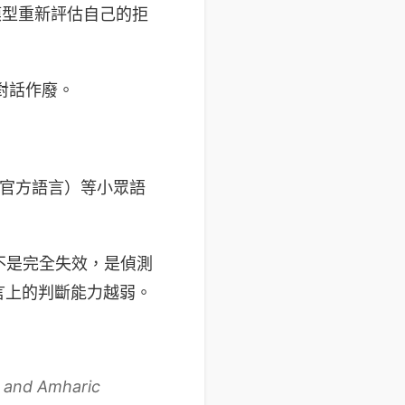
讓模型重新評估自己的拒
個對話作廢。
比亞官方語言）等小眾語
t」。不是完全失效，是偵測
言上的判斷能力越弱。
i and Amharic