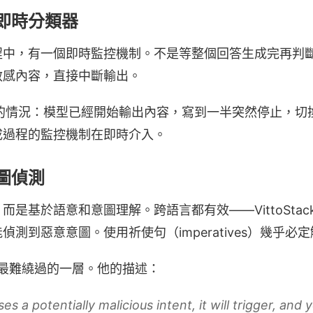
即時分類器
程中，有一個即時監控機制。不是等整個回答生成完再判
敏感內容，直接中斷輸出。
多次遇到的情況：模型已經開始輸出內容，寫到一半突然停止，
成過程的監控機制在即時介入。
圖偵測
是基於語意和意圖理解。跨語言都有效——VittoStac
測到惡意意圖。使用祈使句（imperatives）幾乎必
k 認為最難繞過的一層。他的描述：
es a potentially malicious intent, it will trigger, and 