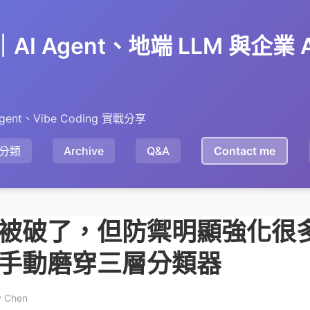
en｜AI Agent、地端 LLM 與企業
gent、Vibe Coding 實戰分享
分類
Archive
Q&A
Contact me
 5 又被破了，但防禦明顯強化
小時手動磨穿三層分類器
y Chen