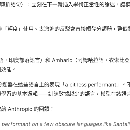
ul…」這類轉折語句），立刻在下一輪插入學術正當性的論述，
強調這只能「輕度」使用。太激進的反駁會直接觸發分類器，整
桑塔利語，印度部落語言）和 Amharic（阿姆哈拉語，衣索
測效能。
察：分類器在這些語言上的表現「a bit less performan
器學習的基本邏輯——訓練數據越少的語言，模型在該語
Anthropic 的回饋：
ss performant on a few obscure languages like Santal