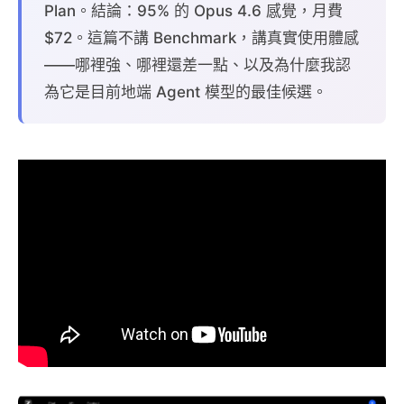
Plan。結論：95% 的 Opus 4.6 感覺，月費
$72。這篇不講 Benchmark，講真實使用體感
——哪裡強、哪裡還差一點、以及為什麼我認
為它是目前地端 Agent 模型的最佳候選。