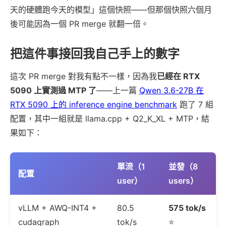
天的硬體跑今天的模型」這個快照——但那個快照六個月
後可能因為一個 PR merge 就翻一倍。
把這件事接回我自己手上的數字
這次 PR merge 對我有點不一樣，因為我
已經在 RTX
5090 上實測過 MTP 了
——上一篇
Qwen 3.6-27B 在
RTX 5090 上的 inference engine benchmark
跑了 7 組
配置，其中一組就是 llama.cpp + Q2_K_XL + MTP，結
果如下：
單流（1
並發（8
配置
user）
users）
vLLM + AWQ-INT4 +
80.5
575 tok/s
cudagraph
tok/s
⭐