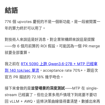
結語
776 個 upvotes 慶祝的不是一個新功能，是一段被閒置一
年的算力終於可以用了。
對技術人來說這是好消息，對企業架構師來說這是提醒
——你 6 個月前算的 ROI 假設，可能因為一個 PR merge
就要全部重算。
我之前在
RTX 5090 上跑 Qwen3.6-27B + MTP 已經拿
到 140 tok/sec 單流
，acceptance rate 70%+，跟這次
官方 PR 描述的 72.18% 幾乎吻合。
接下來會做的是
並發場景的深度測試
——MTP 在 single-
stream 已經贏了，但在企業多用戶情境下到底要不要切
回 vLLM + AWQ，這條決策曲線值得畫清楚。數據出來再