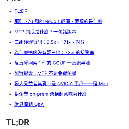
TL;DR
那則 776 讚的 Reddit 截圖，慶祝的是什麼
MTP 到底是什麼？一句話版本
三組硬體實測：2.5x、1.71x、74%
為什麼速度沒有翻三倍：72% 的接受率
反直覺洞察：你的 GGUF 一直跑半速
誠實揭露：MTP 不是免費午餐
最大受益者其實不是 NVIDIA 用戶——是 Mac
對企業 on-prem 架構師意味著什麼
常見問題 Q&A
TL;DR