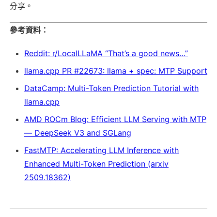
分享。
參考資料：
Reddit: r/LocalLLaMA “That’s a good news…”
llama.cpp PR #22673: llama + spec: MTP Support
DataCamp: Multi-Token Prediction Tutorial with
llama.cpp
AMD ROCm Blog: Efficient LLM Serving with MTP
— DeepSeek V3 and SGLang
FastMTP: Accelerating LLM Inference with
Enhanced Multi-Token Prediction (arxiv
2509.18362)