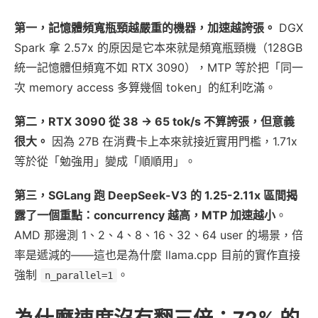
第一，記憶體頻寬瓶頸越嚴重的機器，加速越誇張。
DGX
Spark 拿 2.57x 的原因是它本來就是頻寬瓶頸機（128GB
統一記憶體但頻寬不如 RTX 3090），MTP 等於把「同一
次 memory access 多算幾個 token」的紅利吃滿。
第二，RTX 3090 從 38 → 65 tok/s 不算誇張，但意義
很大。
因為 27B 在消費卡上本來就接近實用門檻，1.71x
等於從「勉強用」變成「順順用」。
第三，SGLang 跑 DeepSeek-V3 的 1.25-2.11x 區間揭
露了一個重點：concurrency 越高，MTP 加速越小
。
AMD 那邊測 1、2、4、8、16、32、64 user 的場景，倍
率是遞減的——這也是為什麼 llama.cpp 目前的實作直接
強制
。
n_parallel=1