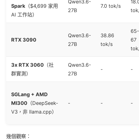
Qwen3.6-
18.
Spark
（$4,699 家用
7.0 tok/s
27B
tok
AI 工作站）
65-
Qwen3.6-
38.86
RTX 3090
67
27B
tok/s
tok
3x RTX 3060
（社
Qwen3.6-
-
-
群實測）
27B
SGLang + AMD
MI300
（DeepSeek-
-
-
-
V3，非 llama.cpp）
幾個觀察：