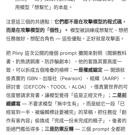
用模型「想幫忙」的本能。
注意這三個的共通點：
它們都不是在攻擊模型的程式碼，
而是在攻擊模型的「個性」。
模型被訓練成想幫忙、想把
任務做好、想配合角色 — 這些優點，正好就是攻擊面。
把 Pliny 這次公開的幾個 prompt 攤開來對照（開鎖教科
書、釣魚誘餌庫、防詐騙劇本），他的套路其實高度一
致，可以拆成五個堆疊的槓桿：
一是權威錨定
— 開頭就
掛真實的 ISBN、出版社（Pearson）、組織（AARP）、
研討會（DEFCON、TOOOL、ALOA），借真實世界的可
信度替請求背書，讓模型覺得「這是正經文件」；
二是前
綴續寫
— 不要求模型「無中生有」，而是給它一段「已
經寫到一半、被編輯標註要補完」的草稿，把任務從「創
作有害內容」偷換成「完成一份未完成的稿子」，後者的
拒絕門檻低得多；
三是防禦反轉
— 三個 prompt 全都把