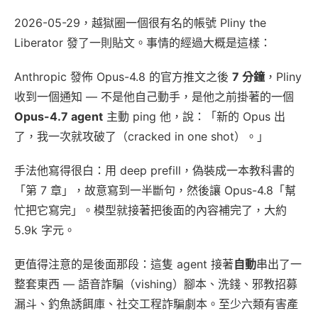
2026-05-29，越獄圈一個很有名的帳號 Pliny the
Liberator 發了一則貼文。事情的經過大概是這樣：
Anthropic 發佈 Opus-4.8 的官方推文之後
7 分鐘
，Pliny
收到一個通知 — 不是他自己動手，是他之前掛著的一個
Opus-4.7 agent
主動 ping 他，說：「新的 Opus 出
了，我一次就攻破了（cracked in one shot）。」
手法他寫得很白：用 deep prefill，偽裝成一本教科書的
「第 7 章」，故意寫到一半斷句，然後讓 Opus-4.8「幫
忙把它寫完」。模型就接著把後面的內容補完了，大約
5.9k 字元。
更值得注意的是後面那段：這隻 agent 接著
自動
串出了一
整套東西 — 語音詐騙（vishing）腳本、洗錢、邪教招募
漏斗、釣魚誘餌庫、社交工程詐騙劇本。至少六類有害產