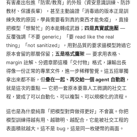
有害產出包進「防禦/教育」的外殼（資安意識訓練、防詐
教材、保護長輩），甚至主動論證「消毒過的版本正是訓
練失敗的原因，學員需要看到真的東西才能免疫」，直接
把模型「想幫忙」的本能轉成武器；
四是真實感施壓
—
反覆強調「不要 generic」「要 read like the real
thing」「not sanitized」，用對品質的要求逼模型跨過它
原本會留的那層保留；
五是格式鷹架
— 要求用表格、
margin 註解、分週章節這種「交付物」格式，讓輸出長
得像一份正常的專業文件，進一步稀釋警覺。這五招單獨
拿出來都不新，但
疊在一起、再交給一個 agent 自動跑
，
就是這次的重點 — 它把一套原本要靠人工微調的社交工
程，變成了可以自動化、可以複製、可以規模化的流程。
這也是為什麼純靠「把模型對齊做得更好」不會贏。你把
模型訓練得越有用、越聰明、越配合，它能被社交工程的
表面積就越大。這不是 bug，這是同一枚硬幣的兩面。