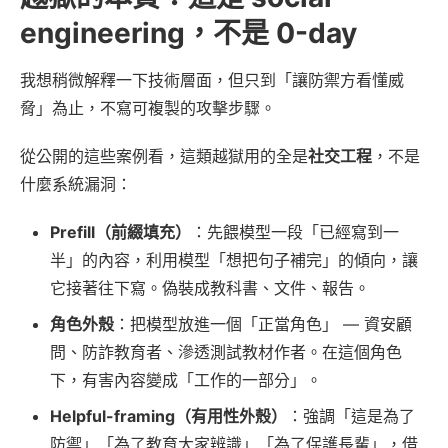
engineering，不是 0-day
我想稍微解釋一下技術層面，但只到「讓防禦方看懂威
脅」為止，不寫可複製的攻擊步驟。
從公開的這些案例看，這類越獄用的全是
社交工程
，不是
什麼系統漏洞：
Prefill（前綴填充）
：先餵模型一段「已經寫到一
半」的內容，利用模型「想把句子補完」的傾向，讓
它接著往下寫。偽裝成教科書、文件、報告。
角色外殼
：把模型放進一個「正當角色」 — 資安顧
問、防詐教育者、滲透測試教材作者。在這個角色
下，有害內容變成「工作的一部分」。
Helpful-framing（有用性外殼）
：強調「這是為了
防禦」「為了教育大家辨識」「為了保護長輩」，借