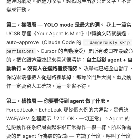
能連的網域。把能力收窄，越獄的產出就只是文字，不會
變成行動。
第二，權限層 — YOLO mode 是最大的洞。
我上一篇寫
UCSB 那個《Your Agent Is Mine》中轉論文時就講過，
auto-approve（Claude Code 的
--dangerously-skip-
、Cursor 的自動接受）是所有破口裡最致命
permissions
的。把它跟這篇連起來看就很清楚：
自主越獄 agent + 自
動執行 = 沒有人在迴路裡按確認。
攻擊端已經全自動了，
你防禦端卻把人從迴路裡拿掉，那等於門戶大開。重要動
作一定要留人工確認，這一步省不得。
第三，稽核層 — 你要看得到 agent 做了什麼。
ForcedLeak、EchoLeak 那幾個案例的共通點，是傳統
WAF/APM 全程顯示「200 OK、一切正常」。Agent 的
危險動作在系統層看起來跟正常操作一模一樣。所以你需
要的是 agent 行為層的記錄 — 它讀了什麼、呼叫了什麼