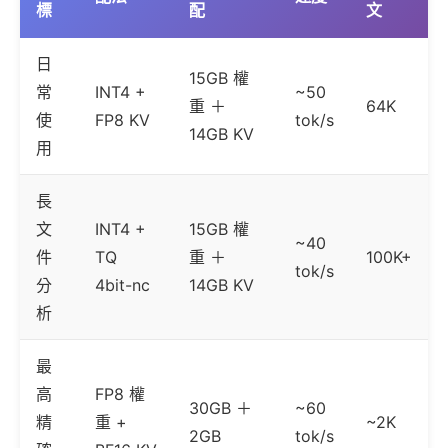
標
配
文
日
15GB 權
常
INT4 +
~50
重 ＋
64K
使
FP8 KV
tok/s
14GB KV
用
長
文
INT4 +
15GB 權
~40
件
TQ
重 ＋
100K+
tok/s
分
4bit-nc
14GB KV
析
最
高
FP8 權
30GB ＋
~60
精
重 +
~2K
2GB
tok/s