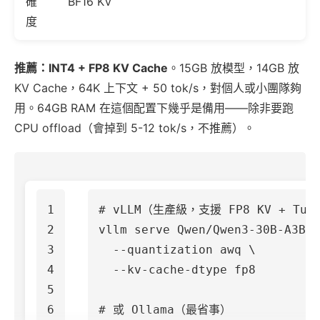
確
BF16 KV
度
推薦：INT4 + FP8 KV Cache
。15GB 放模型，14GB 放
KV Cache，64K 上下文 + 50 tok/s，對個人或小團隊夠
用。64GB RAM 在這個配置下幾乎是備用——除非要跑
CPU offload（會掉到 5-12 tok/s，不推薦）。
1

# vLLM（生產級，支援 FP8 KV + Turb
2

vllm serve Qwen/Qwen3-30B-A3B-
3

--quantization
 awq 
\
4

--kv-cache-dtype
 fp8

5

6

# 或 Ollama（最省事）