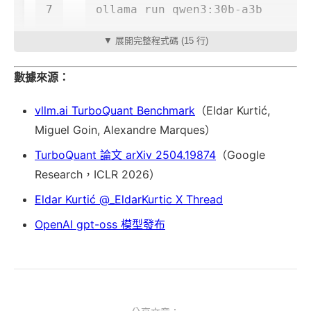
▼ 展開完整程式碼 (15 行)
數據來源：
vllm.ai TurboQuant Benchmark
（Eldar Kurtić,
Miguel Goin, Alexandre Marques）
TurboQuant 論文 arXiv 2504.19874
（Google
Research，ICLR 2026）
Eldar Kurtić @_EldarKurtic X Thread
OpenAI gpt-oss 模型發布