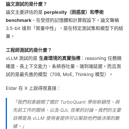
論文測試的是什麼？
論文主要評估的是
perplexity（困惑度）和學術
benchmark
，在受控的記憶體和計算假設下。論文聲稱
3.5-bit 達到「質量中性」，是在特定測試集和模型下的結
果。
工程師測試的是什麼？
vLLM 測試的是
生產環境的真實指標
：reasoning 任務精
確度、長上下文能力、系統吞吐量、端到端延遲。而且測
試的是最先進的模型（70B, MoE, Thinking 模型）。
Eldar 在 X 上說得很直接：
「我們刻意避開了關於 TurboQuant 學術新穎性、與
先前工作的關係、以及 QJL 效果的討論。我們的主要
目標是為 vLLM 使用者提供可以幫助他們做決策的數
據。」