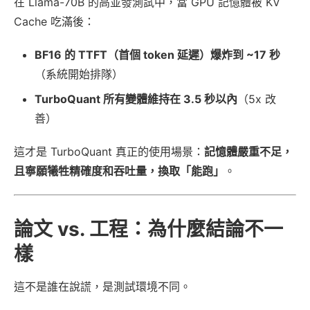
在 Llama-70B 的高並發測試中，當 GPU 記憶體被 KV
Cache 吃滿後：
BF16 的 TTFT（首個 token 延遲）爆炸到 ~17 秒
（系統開始排隊）
TurboQuant 所有變體維持在 3.5 秒以內
（5x 改
善）
這才是 TurboQuant 真正的使用場景：
記憶體嚴重不足，
且寧願犧牲精確度和吞吐量，換取「能跑」
。
論文 vs. 工程：為什麼結論不一
樣
這不是誰在說謊，是測試環境不同。