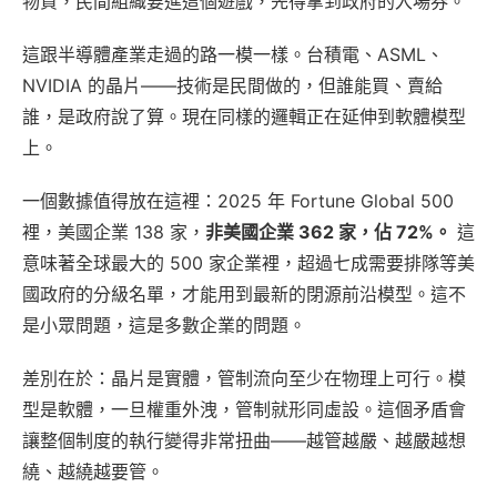
物資，民間組織要進這個遊戲，先得拿到政府的入場券。
這跟半導體產業走過的路一模一樣。台積電、ASML、
NVIDIA 的晶片——技術是民間做的，但誰能買、賣給
誰，是政府說了算。現在同樣的邏輯正在延伸到軟體模型
上。
一個數據值得放在這裡：2025 年 Fortune Global 500
裡，美國企業 138 家，
非美國企業 362 家，佔 72%。
這
意味著全球最大的 500 家企業裡，超過七成需要排隊等美
國政府的分級名單，才能用到最新的閉源前沿模型。這不
是小眾問題，這是多數企業的問題。
差別在於：晶片是實體，管制流向至少在物理上可行。模
型是軟體，一旦權重外洩，管制就形同虛設。這個矛盾會
讓整個制度的執行變得非常扭曲——越管越嚴、越嚴越想
繞、越繞越要管。