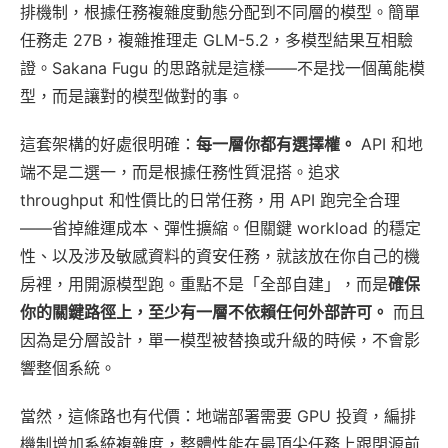
排機制，根據任務複雜度動態分配到不同層的模型。簡單
任務走 27B，複雜推理走 GLM-5.2，多模型結果互相驗
證。Sakana Fugu 的思路就是這樣——不是找一個萬能模
型，而是讓對的模型做對的事。
這套架構的好處很明確：
每一層你都有選擇權。
API 和地
端不是二選一，而是根據任務性質混搭。追求
throughput 和性價比的日常任務，用 API 跑完全合理
——省掉維運成本、彈性擴縮。但關鍵 workload 的穩定
性、以及涉及敏感資料的資安任務，就該放在你自己的機
房裡，用開源模型跑。重點不是「全部自建」，而是
確保
你的關鍵路徑上，至少有一層不依賴任何外部許可。
而且
因為是分層設計，單一模型被替換或升級的時候，不會影
響整個系統。
當然，這條路也有代價：地端部署需要 GPU 投資，編排
機制增加系統複雜度，整體性能在最頂尖任務上跟閉源前