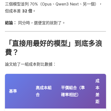
三個模型並列 70%（Opus、Qwen3 Next、另一個），
但成本差
32 倍
。
結論：
同分時，選便宜的就對了。
「直接用最好的模型」到底多浪
費？
論文給了一組成本對比數據：
成
高成本組
平價組合（準
本
基準
合
確率相近）
差
距