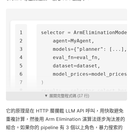
1

selector
=
ArmEliminationModelS
2

agent
=
MyAgent
,
3

models
=
{
"planner"
:
[...],
"
4

eval_fn
=
eval_fn
,
5

dataset
=
dataset
,
6

model_prices
=
model_prices
,
7

)
results
=
selector
.
select_best
(
▼ 展開完整程式碼 (17 行)
它的原理是在 HTTP 層攔截 LLM API 呼叫，用快取避免
重複計算，然後用 Arm Elimination 演算法逐步淘汰差的
組合。如果你的 pipeline 有 3 個以上角色，暴力搜索的