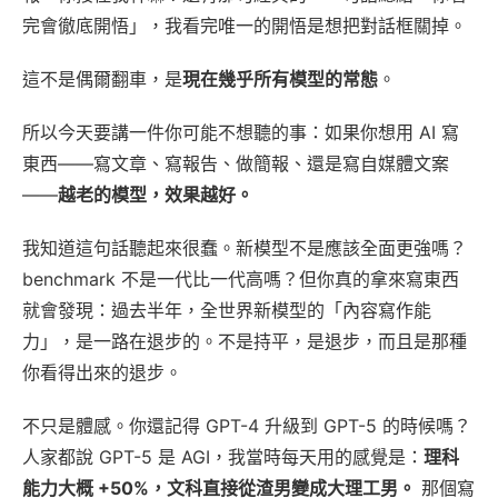
完會徹底開悟」，我看完唯一的開悟是想把對話框關掉。
這不是偶爾翻車，是
現在幾乎所有模型的常態
。
所以今天要講一件你可能不想聽的事：如果你想用 AI 寫
東西——寫文章、寫報告、做簡報、還是寫自媒體文案
——
越老的模型，效果越好。
我知道這句話聽起來很蠢。新模型不是應該全面更強嗎？
benchmark 不是一代比一代高嗎？但你真的拿來寫東西
就會發現：過去半年，全世界新模型的「內容寫作能
力」，是一路在退步的。不是持平，是退步，而且是那種
你看得出來的退步。
不只是體感。你還記得 GPT-4 升級到 GPT-5 的時候嗎？
人家都說 GPT-5 是 AGI，我當時每天用的感覺是：
理科
能力大概 +50%，文科直接從渣男變成大理工男。
那個寫