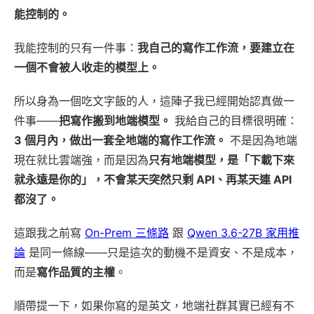
能控制的。
我能控制的只有一件事：
我自己的寫作工作流，要建立在
一個不會被人收走的模型上。
所以身為一個吃文字飯的人，這陣子我已經開始認真做一
件事——
把寫作搬到地端模型。
我給自己的目標很明確：
3 個月內，做出一套全地端的寫作工作流。
不是因為地端
現在就比雲端強，而是因為
只有地端模型，是「下載下來
就永遠是你的」，不會某天突然只剩 API、再某天連 API
都沒了。
這跟我之前寫
On-Prem 三條路
跟
Qwen 3.6-27B 家用推
論
是同一條線——只是這次的動機不是資安、不是成本，
而是
寫作品質的主權
。
順帶提一下，如果你寫的是英文，地端社群其實已經有不