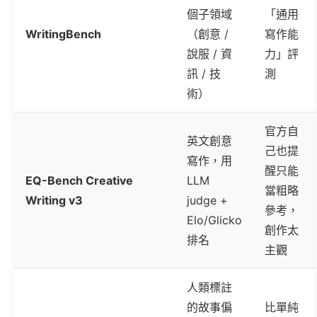
個子領域
「通用
WritingBench
（創意 /
寫作能
說服 / 資
力」評
訊 / 技
測
術）
官方自
英文創意
己也提
寫作，用
醒只能
EQ-Bench Creative
LLM
當粗略
Writing v3
judge +
參考，
Elo/Glicko
創作太
排名
主觀
人類標註
的故事偏
比單純