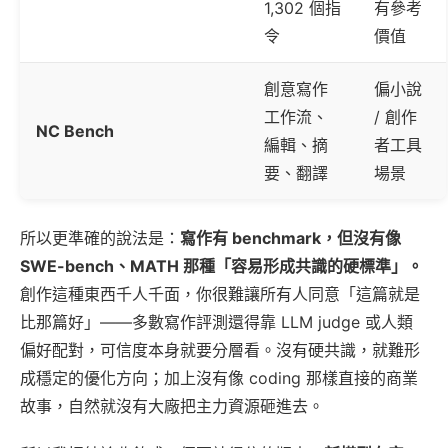
1,302 個指
有參考
令
價值
創意寫作
偏小說
工作流、
/ 創作
NC Bench
編輯、摘
者工具
要、翻譯
場景
所以更準確的說法是：
寫作有 benchmark，但沒有像
SWE-bench、MATH 那種「容易形成共識的硬標準」。
創作這種東西千人千面，你很難讓所有人同意「這篇就是
比那篇好」——多數寫作評測還得靠 LLM judge 或人類
偏好配對，可信度本身就要分層看。沒有硬共識，就難形
成穩定的優化方向；加上沒有像 coding 那樣直接的商業
故事，自然就沒有大廠把主力資源砸進去。