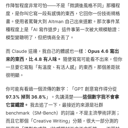
作降智程度非常可怕——不是「微調後風格不同」那種程
度，是你叫它寫一段有感情的東西，它回你一份技術規格
書。使用者罵聲大到 Altman 自己出來道歉。那次事件某
種程度上是「AI 寫作退步」這件事第一次被大規模驗證：
模型變聰明了，但把情商全丟了。
而 Claude 這邊，我自己的體感也一樣：
Opus 4.6 寫出
來的東西，比 4.8 有人味。
隨便寫寫可能看不出來，但你
一旦要它寫點「有溫度、有活人感」的東西，那個差距就
很明顯。
你可能有看過一個流傳的數字：「GPT 創意寫作得分從
97.3% 掉到 36.8%
」。先講清楚——
這個數字我不會拿
它當鐵證。
我去追了一下，最接近的來源是社群
benchmark（SM-Bench）的討論，不是主流學術評測；
而且它那個「Creative Writing」分類，很大一部分測的