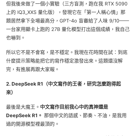
但我後來做了一個小實驗（三方盲測，跑在我 RTX 5090
上的 IQ3_XXS 量化版），發現它在「第一人稱心情」那
題居然拿下全場最高分，GPT-4o 盲審給了人味 9/10——
一台家用顯卡上跑的 27B 量化模型打出這個成績，我自己
也嚇到。
所以它不是不會寫，是不穩定。我現在花時間在試：到底
什麼提示策略能把它的寫作穩定激發出來。這題還沒解
完，有進展再跟大家報。
2. DeepSeek R1（中文寫作的王者，研究怎麼跑得起
來）
最後是大魔王。
中文寫作目前我心中的真神還是
DeepSeek R1。
那個中文的語感、節奏、不油，是我用
過的開源模型裡最頂的。