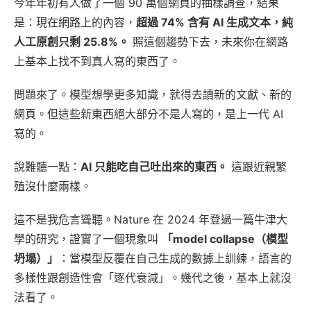
今年年初有人做了一個 90 萬個網頁的抽樣調查，結果
是：現在網路上的內容，
超過 74% 含有 AI 生成文本，純
人工原創只剩 25.8%。
照這個趨勢下去，未來你在網路
上基本上找不到真人寫的東西了。
問題來了。模型想學更多知識，就得去讀新的文獻、新的
網頁。但這些新東西絕大部分不是人寫的，是上一代 AI
寫的。
說難聽一點：
AI 只能吃自己吐出來的東西。
這跟近親繁
殖沒什麼兩樣。
這不是我危言聳聽。Nature 在 2024 年登過一篇牛津大
學的研究，證實了一個現象叫
「model collapse（模型
坍塌）」
：當模型反覆在自己生成的數據上訓練，語言的
多樣性跟創造性會「逐代衰減」。幾代之後，基本上就沒
法看了。