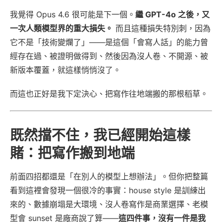
我覺得 Opus 4.6 很可能是下一個。
繼 GPT-4o 之後，又
一次人類模型界的重大損失。
而且這種損失特別刺，因為
它不是「技術變爛了」——是這個「會寫人話」的能力曾
經存在過、被證明做得到、然後因為沒人卷、不開源、被
新版本覆蓋，就這樣悄悄沒了。
而這也正好是我下定決心、把寫作往地端搬的那根稻草。
既然擋不住，我已經開始這樣
賭：把寫作搬到地端
前面四招都還是「在別人的模型上想辦法」。但你把整篇
看到這裡會發現一個很冷的事實：house style 是訓練出
來的、數據崩塌是大環境、沒人卷寫作是商業選擇、老模
型會 sunset 是廠商說了算——
這四件事，沒有一件是我