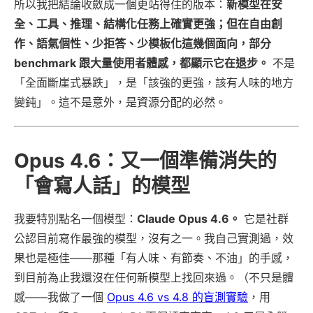
所以我把結論收斂成一個更站得住的版本：
新模型在安
全、工具、推理、結構化任務上確實更強；但在自由創
作、語氣個性、少拒答、少模板化這幾個面向，部分
benchmark 跟大量使用者體感，都顯示它在退步。
不是
「全面斷崖式暴跌」，是「該強的更強，該有人味的地方
變鈍」。這不是意外，是資源分配的必然。
Opus 4.6：又一個準備消失的
「會寫人話」的模型
我要特別點名一個模型：
Claude Opus 4.6。
它是社群
公認目前寫作最強的模型，沒有之一。我自己實測過，效
果也是極佳——那種「有人味、有節奏、不油」的手感，
到目前為止我還沒在任何新模型上找回來過。（不只是體
感——我做了一個
Opus 4.6 vs 4.8 的盲測實驗
，用