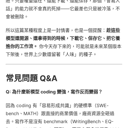
險。只要權重還在、還能下載、還能保存，那個「會寫人
話」的能力就不會真的死掉——它最差也只是被冷落，不
會被刪除。
所以這篇某種程度上是一封情書，也是一個提醒：
趁這些
模型還開源、還拿得到的時候，下載它、保存它、把它養
進你的工作流。
你今天存下來的，可能就是未來某個版本
下架後，世界上少數還留著「人味」的種子。
常見問題 Q&A
Q: 為什麼新模型 coding 變強，寫作反而變弱？
因為 coding 有「容易形成共識」的硬標準（SWE-
bench、MATH）跟直接的商業價值，廠商資源全砸過
去。寫作不是沒有 benchmark（WritingBench、EQ-