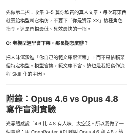
先做第二招：收集 3–5 篇你欣賞的真人文章，每次寫東西
就丟給模型叫它模仿，不要下「你是資深 XX」這種角色
指令。這是門檻最低、見效最快的一招。
Q: 老模型遲早會下架，那長期怎麼辦？
把人味沉澱進「你自己的範文庫跟流程」，而不是依賴某
個特定模型。模型會換，範文庫不會。這也是我把寫作流
程 Skill 化的主因。
附錄：Opus 4.6 vs Opus 4.8
寫作盲測實驗
光靠體感說「4.6 比 4.8 有人味」太空泛。所以我做了一
個實驗：用 OpenRouter API 呼叫 Opus 4.6 和 4.8，給