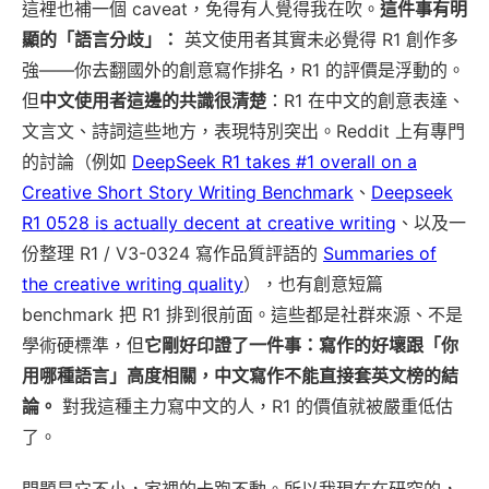
這裡也補一個 caveat，免得有人覺得我在吹。
這件事有明
顯的「語言分歧」：
英文使用者其實未必覺得 R1 創作多
強——你去翻國外的創意寫作排名，R1 的評價是浮動的。
但
中文使用者這邊的共識很清楚
：R1 在中文的創意表達、
文言文、詩詞這些地方，表現特別突出。Reddit 上有專門
的討論（例如
DeepSeek R1 takes #1 overall on a
Creative Short Story Writing Benchmark
、
Deepseek
R1 0528 is actually decent at creative writing
、以及一
份整理 R1 / V3-0324 寫作品質評語的
Summaries of
the creative writing quality
），也有創意短篇
benchmark 把 R1 排到很前面。這些都是社群來源、不是
學術硬標準，但
它剛好印證了一件事：寫作的好壞跟「你
用哪種語言」高度相關，中文寫作不能直接套英文榜的結
論。
對我這種主力寫中文的人，R1 的價值就被嚴重低估
了。
問題是它不小，家裡的卡跑不動。所以我現在在研究的，