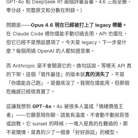
GPT-4o 和 DeepSeek R1 兩個評審盲審，4.6 三局全勝、
零分歧，完整原文和分數在附錄。）
問題是——
Opus 4.6 現在已經被打上了 legacy 標籤。
在 Claude Code 裡你還能手動切過去用，API 也還在，
但它已經不是預設選項了。今天是 legacy，下一步是什
麼？每個用過 OpenAI 的人都知道答案。
而 Anthropic 是不會開源它的。換句話說，等哪天 API 真
的下架，這個「寫作最佳」的版本就
真的消失了
，不是
「你還能自己跑」，是徹底沒了。我現在還能用，但那個
危機感已經很真實了。
這讓我想到
GPT-4o
。4o 被很多人當成「情緒價值王
者」——它願意陪你聊、語氣有溫度、不會動不動就拒答
或說教。它 sunset 的時候，一堆人是真的在難過的，那
不是矯情，是真的少了一個會「好好說話」的模型。