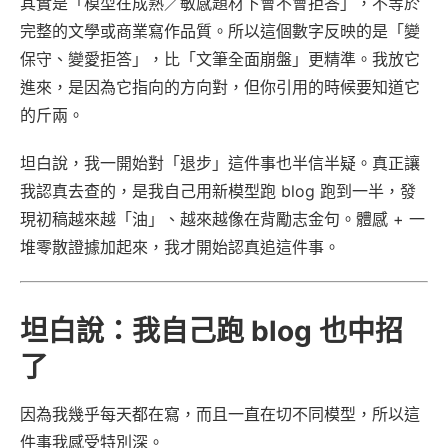
其實是「模型在成熟／敏感題材下會不會拒答」，不等於
完整的文學或商業寫作品質。所以這個數字反映的是「變
保守、變愛拒答」，比「文筆全面崩盤」更精準。我放它
進來，是因為它指向的方向對，但你引用的時候要知道它
的斤兩。
坦白說，我一開始對「退步」這件事也半信半疑。真正讓
我認真去查的，是我自己用新模型跑 blog 跑到一半，發
現初稿越來越「油」、越來越像在背勵志金句。體感 + 一
堆零散證據加起來，我才開始認真追這件事。
坦白說：我自己跑 blog 也中招
了
因為我幾乎每天都在寫，而且一直在切不同模型，所以這
件事我感受特別深。