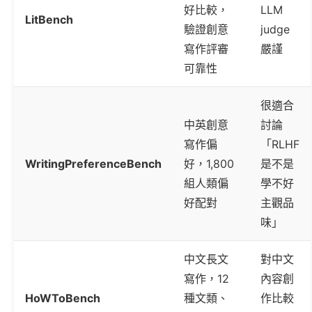
好比較，
LLM
LitBench
驗證創意
judge
寫作評審
嚴謹
可靠性
很適合
中英創意
討論
寫作偏
「RLHF
WritingPreferenceBench
好，1,800
是不是
組人類偏
學不好
好配對
主觀品
味」
中文長文
對中文
寫作，12
內容創
HoWToBench
種文類、
作比較