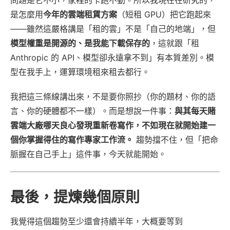
是怎麼用
今年的雲端租賃方案
（短租 GPU）把它跑起來
——雖然這嚴格講是「租的雲」不是「自己的地端」，但
模型權重是開源的、是我能下載保存的
，這就跟「租
Anthropic 的 API、模型卻永遠拿不到」有本質差別。模
型在我手上，運算環境租來租去都行。
我把這三條線講出來，不是要你照抄（你的題材、你的語
言、你的硬體都不一樣）。而是想說一件事：
與其每天賭
雲端大廠哪天良心發現重新卷寫作，不如現在就開始建一
個你掌握得住的寫作專家工作流。
趨勢擋不住，但「把命
脈握在自己手上」這件事，今天就能開始。
最後，提煉幾個原則
我覺得這個趨勢至少還會持續半年，大概要等到