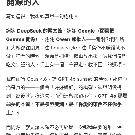
開源的人
寫到這裡，我想認真說一句謝謝。
謝謝
DeepSeek 的梁文峰
、謝謝
Google（願意把
Gemma 開源）
、謝謝
Qwen 那批人
——謝謝你們在所
有大廠都往閉源、往 house style、往「寫作不賺錢就不
做」狂奔的時候，還願意把模型權重放出來，讓我們這些
吃文字飯的人，手上有一個「拿得走、收不回」的選項。
我前面講 Opus 4.6、講 GPT-4o sunset 的時候，那種心
痛是真的——一個會「好好說話」的模型，被證明做得
到、然後就這樣消失，而你連留都留不住。
GPT-4o 那場
惡夢的本質，不是模型變爛，是『你愛的東西不在你手
上』。
而開源，就是讓人類不必再經歷一次那種惡夢的唯一保