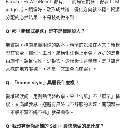
Bench、HoWToBench 都有），而是它們多半得靠 LLM
judge 或人類偏好，難形成共識，優化方向就不穩。資源
分配的必然結果，不是技術做不到。
Q: 那「斷崖式暴跌」是不是標題殺人？
老實說，標題是抓眼球的版本。精準的說法在內文：新模
型在安全、推理、工具、結構化任務上更強，退步的是自
由創作、語氣個性、少拒答、少模板化這幾塊。是「該有
人味的地方變鈍」，不是「文筆全面崩盤」。
Q: 「house style」具體長什麼樣？
愛堆過渡詞、用列點代替敘事、只「告訴」不「展示」情
感、充滿說教感、迴避有風險或不舒服的表達。開頭那些
「不躲不藏不繞不逃」就是典型。
Q: 我沒有像你那樣的 Skill，最快能做的是什麼？