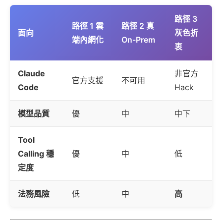
路徑 3
路徑 1 雲
路徑 2 真
面向
灰色折
端內網化
On-Prem
衷
Claude
非官方
官方支援
不可用
Code
Hack
模型品質
優
中
中下
Tool
Calling 穩
優
中
低
定度
法務風險
低
中
高