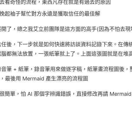
去看奇怪的流程，東西凡存在就是有過去的原因
挽起袖子幫忙對方永遠是獲取信任的最佳解
展開了，總之我艾立前團隊是這方面的高手(因為不怕去現
信任後，下一步就是如何快速將訪談資料記錄下來。在傳
電腦都無法放置，一張紙筆就上了。上面這張圖就是在堆
音筆 + 紙筆，錄音筆用來做逐字稿，紙筆畫流程圖後，整張
de ，最後用 Mermaid 產生漂亮的流程圖
因很簡單，怕 AI 那個字辨識錯誤，直接修改再請 Mermaid edi