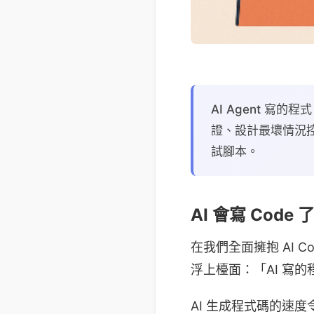
AI Agent 寫
證、設計最壞情況控
試腳本。
AI 會寫 Cod
在我們全面擁抱 AI 
浮上檯面：「AI 寫
AI 生成程式碼的速