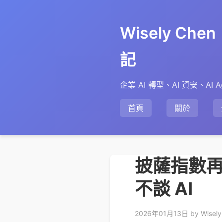
Wisely Ch
記
企業 AI 轉型、AI 資安、AI A
首頁
關於
披薩指數再
不談 AI
2026年01月13日
by Wisel