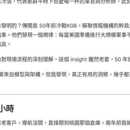
常冷清，代表那群平時下班愛喝一杯的軍官與分析師，此
發明的？傳聞是 50年前冷戰KGB。蘇聯情報機構的幹
踏車。他們發現一個規律：每當美國準備進行大規模軍事
飆高。
現場流程的深刻理解。這個 insight 雖然老套，50 
，專業來自模型與架構。但我發現，真正有用的洞察，幾乎
小時
業老客戶。導航沒開，直接開到桃園那個倉庫。兩年前我