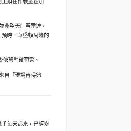
刻正鎖在作戰室裡加
員並非整天盯著雷達，
干預時，華盛頓周邊的
年後依舊準確預警。
都來自「現場待得夠
幾乎每天都來，已經變