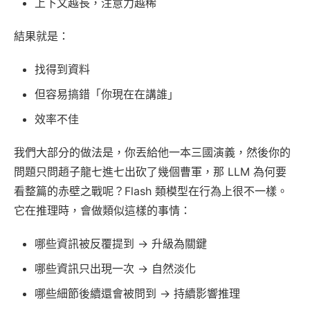
上下文越長，注意力越稀
結果就是：
找得到資料
但容易搞錯「你現在在講誰」
效率不佳
我們大部分的做法是，你丟給他一本三國演義，然後你的
問題只問趙子龍七進七出砍了幾個曹軍，那 LLM 為何要
看整篇的赤壁之戰呢？Flash 類模型在行為上很不一樣。
它在推理時，會做類似這樣的事情：
哪些資訊被反覆提到 → 升級為關鍵
哪些資訊只出現一次 → 自然淡化
哪些細節後續還會被問到 → 持續影響推理