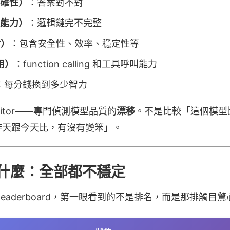
（正確性）
：答案對不對
推理能力）
：邏輯鏈完不完整
估）
：包含安全性、效率、穩定性等
使用）
：function calling 和工具呼叫能力
：每分錢換到多少智力
onitor——專門偵測模型品質的
漂移
。不是比較「這個模型
昨天跟今天比，有沒有變笨」。
什麼：全部都不穩定
er 的 leaderboard，第一眼看到的不是排名，而是那排觸