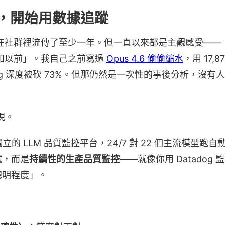
，開始用數據追蹤
在社群裡流傳了至少一年。但一直以來都是主觀感受——「我覺
不如以前」。我自己之前寫過
Opus 4.6 偷偷縮水
，用 17,871
king 深度被砍 73%。但那仍然是一次性的事後分析，沒有
出現。
的 LLM 品質監控平台，24/7 對 22 個主流模型跑自動化
試，而是
持續性的生產品質監控
——就像你用 Datadog 監控
聰明程度」。