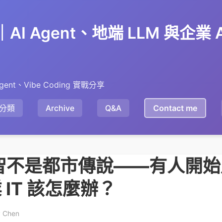
en｜AI Agent、地端 LLM 與企業
gent、Vibe Coding 實戰分享
分類
Archive
Q&A
Contact me
降智不是都市傳說——有人開
IT 該怎麼辦？
y Chen