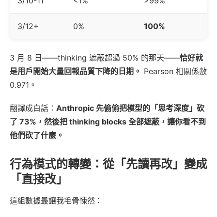
3/10-11
<1%
>99%
3/12+
0%
100%
3 月 8 日——thinking 遮蔽超過 50% 的那天——
恰好就
是用戶開始大量回報品質下降的日期。
Pearson 相關係數
0.971。
翻譯成白話：
Anthropic 先偷偷把模型的「思考深度」砍
了 73%，然後把 thinking blocks 全部遮蔽，讓你看不到
他們砍了什麼。
行為模式的轉變：從「先讀再改」變成
「直接改」
這組數據最讓我毛骨悚然：