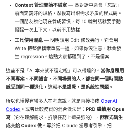
Context 管理開始不穩定
— 長對話中途會「忘記」
前面定義好的規格，然後寫出跟需求矛盾的程式碼。
一個朋友說他現在養成習慣，每 10 輪對話就要手動
提醒一次上下文，以前不用這樣
工具使用混亂
— 明明該用 Edit 修改幾行，它會用
Write 把整個檔案重寫一遍，如果你沒注意，就會發
生 regression。這點大家都碰到了，不是個案
這些不是「AI 本來就不穩定啦」可以帶過的。
當你身邊用
不同專案、不同語言、不同場景的人，都在同一個時間點
感受到同一種退化，這就不是錯覺，是系統性問題。
所以也慢慢有蠻多人在考慮說，就是直接換成
OpenAI
Codex
。或者比較務實的混合做法是：
PRD 繼續用 Opus
寫
（它在理解需求、拆解任務上還是強的），
但程式碼生
成交給 Codex 做
。等於把 Claude 當思考引擎，把