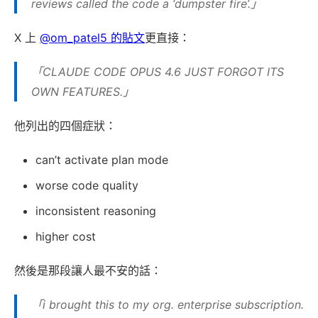
reviews called the code a ‘dumpster fire’.」
X 上
@om_patel5 的貼文
更直接：
「CLAUDE CODE OPUS 4.6 JUST FORGOT ITS
OWN FEATURES.」
他列出的四個症狀：
can’t activate plan mode
worse code quality
inconsistent reasoning
higher cost
然後是那段讓人最不安的話：
「i brought this to my org. enterprise subscription.