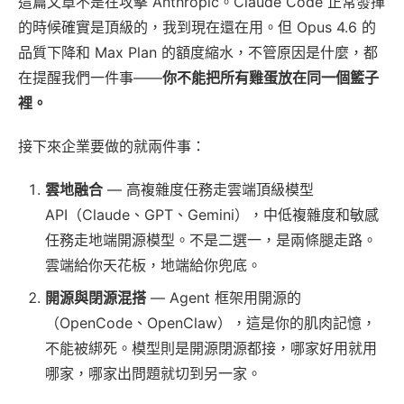
這篇文章不是在攻擊 Anthropic。Claude Code 正常發揮
的時候確實是頂級的，我到現在還在用。但 Opus 4.6 的
品質下降和 Max Plan 的額度縮水，不管原因是什麼，都
在提醒我們一件事——
你不能把所有雞蛋放在同一個籃子
裡。
接下來企業要做的就兩件事：
雲地融合
— 高複雜度任務走雲端頂級模型
API（Claude、GPT、Gemini），中低複雜度和敏感
任務走地端開源模型。不是二選一，是兩條腿走路。
雲端給你天花板，地端給你兜底。
開源與閉源混搭
— Agent 框架用開源的
（OpenCode、OpenClaw），這是你的肌肉記憶，
不能被綁死。模型則是開源閉源都接，哪家好用就用
哪家，哪家出問題就切到另一家。