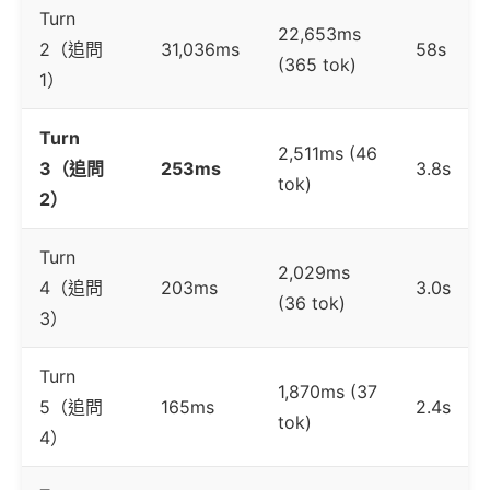
Turn
22,653ms
2（追問
31,036ms
58s
(365 tok)
1）
Turn
2,511ms (46
3（追問
253ms
3.8s
tok)
2）
Turn
2,029ms
4（追問
203ms
3.0s
(36 tok)
3）
Turn
1,870ms (37
5（追問
165ms
2.4s
tok)
4）