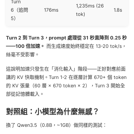
Turn
1,235ms (26
6（追問
176ms
1.8s
tok)
5）
Turn 2 到 Turn 3，prompt 處理從 31 秒直降到 0.25 秒
——100 倍加速。
而生成速度始終穩定在 13-20 tok/s，
絲毫不受影響。
這說明加速只發生在「消化輸入」階段——正好對應前面
講的 KV 快取機制。Turn 1-2 在逐層計算 670+ 個 token
的 KV 張量（60 層 × 670 token × 2），Turn 3 開始全
部從記憶體載入。
對照組：小模型為什麼無感？
換了 Qwen3.5（0.8B，~1GB）做同樣的測試：