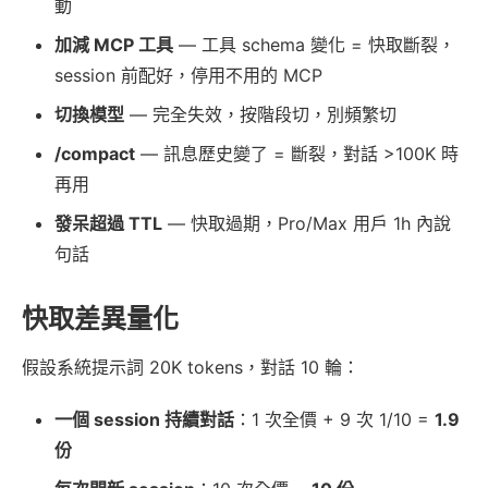
動
加減 MCP 工具
— 工具 schema 變化 = 快取斷裂，
session 前配好，停用不用的 MCP
切換模型
— 完全失效，按階段切，別頻繁切
/compact
— 訊息歷史變了 = 斷裂，對話 >100K 時
再用
發呆超過 TTL
— 快取過期，Pro/Max 用戶 1h 內說
句話
快取差異量化
假設系統提示詞 20K tokens，對話 10 輪：
一個 session 持續對話
：1 次全價 + 9 次 1/10 =
1.9
份