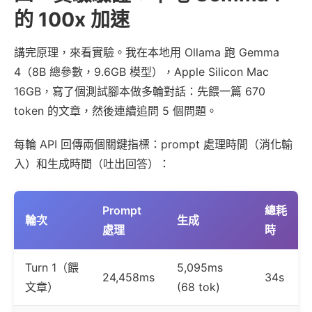
的 100x 加速
講完原理，來看實驗。我在本地用 Ollama 跑 Gemma
4（8B 總參數，9.6GB 模型），Apple Silicon Mac
16GB，寫了個測試腳本做多輪對話：先餵一篇 670
token 的文章，然後連續追問 5 個問題。
每輪 API 回傳兩個關鍵指標：prompt 處理時間（消化輸
入）和生成時間（吐出回答）：
Prompt
總耗
輪次
生成
處理
時
Turn 1（餵
5,095ms
24,458ms
34s
文章）
(68 tok)