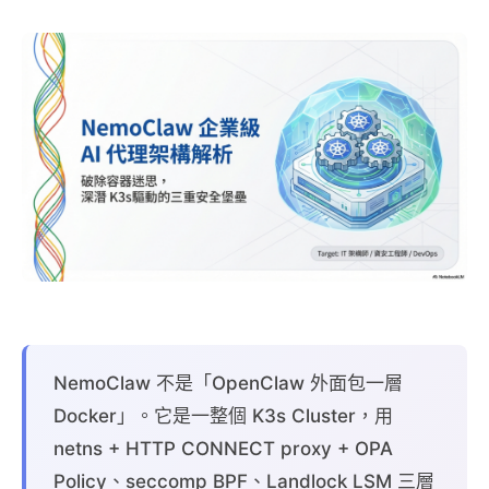
NemoClaw 不是「OpenClaw 外面包一層
Docker」。它是一整個 K3s Cluster，用
netns + HTTP CONNECT proxy + OPA
Policy、seccomp BPF、Landlock LSM 三層