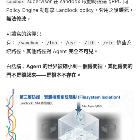
supervisor 在 sandbox 啟動時透過 gRPC 向
sandbox
Policy Engine 動態拿 Landlock policy，套用之後
鎖死，
無法修改
。
可讀寫的路徑只
有：
、
、
、
、
這些系
/sandbox
/tmp
/usr
/lib
/etc
統路徑。其他路徑對 Agent
完全不可見
。
白話講：
Agent 的世界被縮小到一個房間裡，其他房間的
門不是鎖起來——是根本不存在。