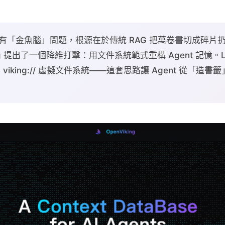
 普遍有「金魚腦」問題，根源在於傳統 RAG 把萬卷書切成碎
ing 提出了一個降維打擊：用文件系統範式重構 Agent 記憶。L0
iking:// 虛擬文件系統——這套思路讓 Agent 從「造