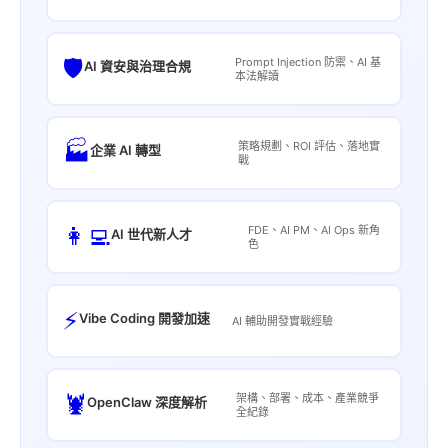
🛡️
Prompt Injection 防禦、AI 基
AI 資安與治理合規
本法解讀
🏭
策略規劃、ROI 評估、落地實
企業 AI 轉型
戰
👩‍💻
FDE、AI PM、AI Ops 新角
AI 世代新人才
色
⚡
Vibe Coding 開發加速
AI 輔助開發實戰經驗
🦞
架構、部署、成本、產業競爭
OpenClaw 深度解析
全紀錄