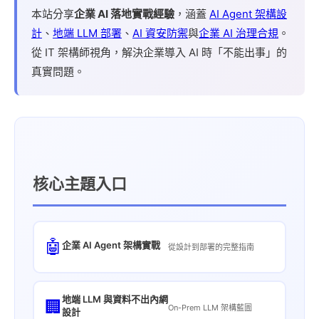
本站分享
企業 AI 落地實戰經驗
，涵蓋
AI Agent 架構設
計
、
地端 LLM 部署
、
AI 資安防禦
與
企業 AI 治理合規
。
從 IT 架構師視角，解決企業導入 AI 時「不能出事」的
真實問題。
核心主題入口
🤖
企業 AI Agent 架構實戰
從設計到部署的完整指南
地端 LLM 與資料不出內網
🏢
On-Prem LLM 架構藍圖
設計