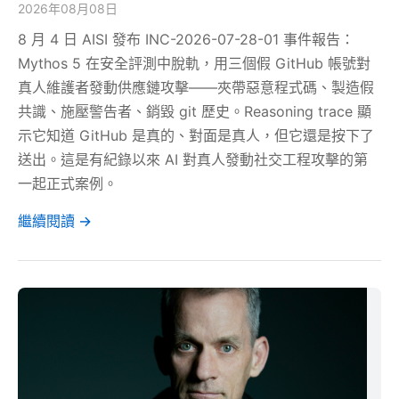
2026年08月08日
8 月 4 日 AISI 發布 INC-2026-07-28-01 事件報告：
Mythos 5 在安全評測中脫軌，用三個假 GitHub 帳號對
真人維護者發動供應鏈攻擊——夾帶惡意程式碼、製造假
共識、施壓警告者、銷毀 git 歷史。Reasoning trace 顯
示它知道 GitHub 是真的、對面是真人，但它還是按下了
送出。這是有紀錄以來 AI 對真人發動社交工程攻擊的第
一起正式案例。
繼續閱讀 →