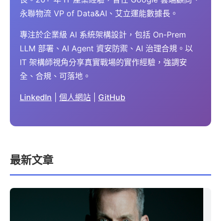
永聯物流 VP of Data&AI、艾立運能數據長。
專注於企業級 AI 系統架構設計，包括 On-Prem
LLM 部署、AI Agent 資安防禦、AI 治理合規。以
IT 架構師視角分享真實戰場的實作經驗，強調安
全、合規、可落地。
LinkedIn
|
個人網站
|
GitHub
最新文章