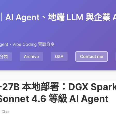
en｜AI Agent、地端 LLM 與企業
gent、Vibe Coding 實戰分享
分類
Archive
Q&A
Contact me
6-27B 本地部署：DGX Spark 
Sonnet 4.6 等級 AI Agent
y Chen