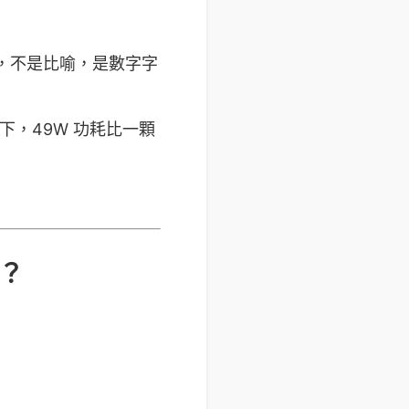
 等級，不是比喻，是數字字
辦公桌下，49W 功耗比一顆
B？