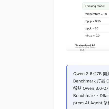
Qwen 3.6-27B 開
Benchmark 打贏 C
盤點 Qwen 3.6-2
Benchmark、Dfl
prem AI Agen