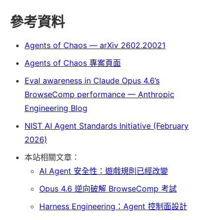
參考資料
Agents of Chaos — arXiv 2602.20021
Agents of Chaos 專案頁面
Eval awareness in Claude Opus 4.6’s
BrowseComp performance — Anthropic
Engineering Blog
NIST AI Agent Standards Initiative (February
2026)
本站相關文章：
AI Agent 安全性：遊戲規則已經改變
Opus 4.6 逆向破解 BrowseComp 考試
Harness Engineering：Agent 控制面設計