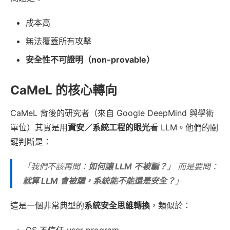
成本高
無法覆蓋所有攻擊
安全性不可證明（non-provable）
CaMeL 的核心轉向
CaMeL 背後的研究者（來自 Google DeepMind 與學術
單位）其實是用
資安／系統工程的眼光
看 LLM。他們的關
鍵判斷是：
「我們不該再問：
如何讓 LLM 不被騙？
」 而是要問：
就算 LLM 會被騙，系統能不能還是安全？
」
這是一個非常典型的
系統安全思維轉換
，類似於：
OS 不信任 user program