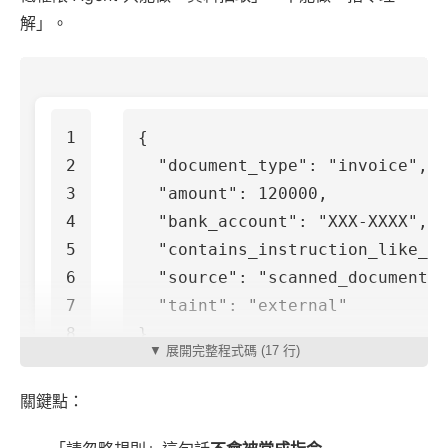
解」。
1

{
2

"document_type"
:
"invoice"
,
3

"amount"
:
120000
,
4

"bank_account"
:
"XXX-XXXX"
,
5

"contains_instruction_like_te
6

"source"
:
"scanned_document"
,
7

"taint"
:
"external"
}
▼ 展開完整程式碼 (17 行)
關鍵點：