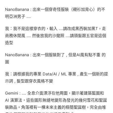
NanoBanana : 出來一個穿奇怪服裝（襯衫加背心）的不
明亞洲男子 ….
我：我不是這樣穿衣的，輸入 ….請改成黑西裝加黑T，走
商務休閒風 …. 然後放我的沙龍照 ….請頭髮跟五官是這個
造型
NanoBanana : 出來一個服裝對了 , 但是AI風有點不重 的
圖
我：請根據我的專業 Data/AI / ML 專業 , 產生一個新的提
示詞 , 髮型跟穿衣風格不變
Gemini : …. 全息介面漂浮在他周圍，顯示著建築藍圖和
AI 演算法，這些圖形無縫地變形為發光的幾何雪花和聖誕
裝飾品。角落裡有一棵未來主義的極簡聖誕樹，完全由堆