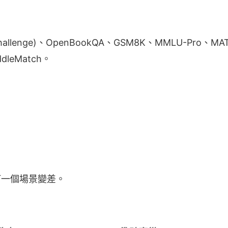
allenge)、OpenBookQA、GSM8K、MMLU-Pro
ddleMatch。
一個場景變差。