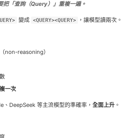
把「查詢（Query）」重複一遍。
變成
，讓模型讀兩次。
UERY>
<QUERY><QUERY>
n-reasoning）
數
複一次
aude、DeepSeek 等主流模型的準確率，
全面上升
。
度