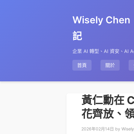
Wisely Ch
記
企業 AI 轉型、AI 資安、AI A
首頁
關於
黃仁勳在 C
花齊放、領
2026年02月14日
by Wisel