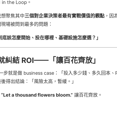
n the Loop。
我想聚焦其中
三個對企業決策者最有實戰價值的觀點
，因
問現場被問到最多的問題：
但到底該怎麼開始、投在哪裡、基礎設施怎麼選？」
始就糾結 ROI——「讓百花齊放」
一步就是做 business case：「投入多少錢、多久回本
最後得出結論：「風險太高，暫緩。」
：
“Let a thousand flowers bloom.”
讓百花齊放。