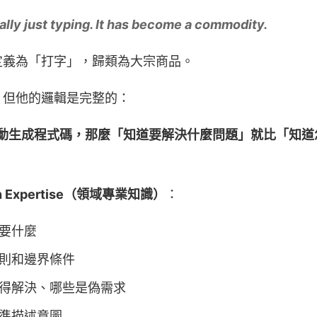
ally just typing. It has become a commodity.
定義為「打字」，歸類為大宗商品。
。但他的邏輯是完整的：
圖自動生成程式碼，那麼「知道要解決什麼問題」就比「知
n Expertise（領域專業知識）
：
要什麼
則和邊界條件
得解決、哪些是偽需求
準描述意圖