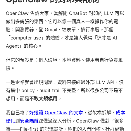
OpenClaw 告訴大家，當解開 ChatBot 封印的 LLM 可以
做出多誇張的東西。它可以像一個真人一樣操作你的電
腦：開瀏覽器、登 Gmail、填表單、排行事曆。那個
「computer use」的體驗，才是讓人覺得「這才是 AI
Agent」的核心。
但它的預設是：個人環境、本地資料、使用者自行負責風
險。
一進企業就會出現問題：資料直接經過外部 LLM API、沒
有集中 policy、audit trail 不完整。所以很多公司不是不
想用，而是
不敢大規模用
。
我自己寫了
好幾篇 OpenClaw 的文章
，從架構拆解、
成本
優化
到
安全隔離
都做過深入分析。OpenClaw 做對了很多
事——File-first 的記憶設計、極低的入門門檻、社群驅動