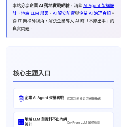
本站分享
企業 AI 落地實戰經驗
，涵蓋
AI Agent 架構設
計
、
地端 LLM 部署
、
AI 資安防禦
與
企業 AI 治理合規
。
從 IT 架構師視角，解決企業導入 AI 時「不能出事」的
真實問題。
核心主題入口
🤖
企業 AI Agent 架構實戰
從設計到部署的完整指南
地端 LLM 與資料不出內網
🏢
On-Prem LLM 架構藍圖
設計