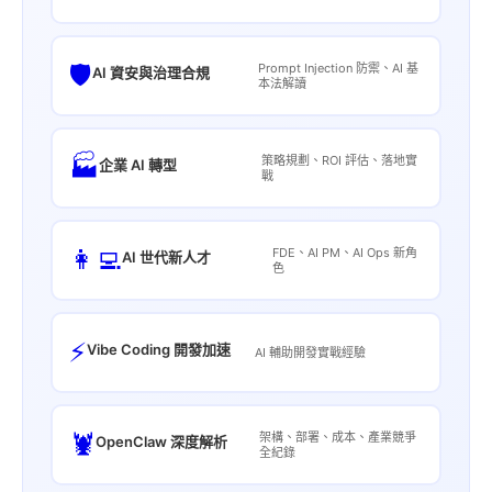
🛡️
Prompt Injection 防禦、AI 基
AI 資安與治理合規
本法解讀
🏭
策略規劃、ROI 評估、落地實
企業 AI 轉型
戰
👩‍💻
FDE、AI PM、AI Ops 新角
AI 世代新人才
色
⚡
Vibe Coding 開發加速
AI 輔助開發實戰經驗
🦞
架構、部署、成本、產業競爭
OpenClaw 深度解析
全紀錄