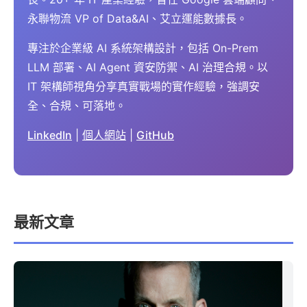
永聯物流 VP of Data&AI、艾立運能數據長。
專注於企業級 AI 系統架構設計，包括 On-Prem
LLM 部署、AI Agent 資安防禦、AI 治理合規。以
IT 架構師視角分享真實戰場的實作經驗，強調安
全、合規、可落地。
LinkedIn
|
個人網站
|
GitHub
最新文章