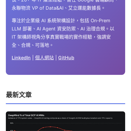
永聯物流 VP of Data&AI、艾立運能數據長。
專注於企業級 AI 系統架構設計，包括 On-Prem
LLM 部署、AI Agent 資安防禦、AI 治理合規。以
IT 架構師視角分享真實戰場的實作經驗，強調安
全、合規、可落地。
LinkedIn
|
個人網站
|
GitHub
最新文章