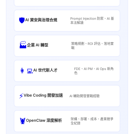
🛡️
Prompt Injection 防禦、AI 基
AI 資安與治理合規
本法解讀
🏭
策略規劃、ROI 評估、落地實
企業 AI 轉型
戰
👩‍💻
FDE、AI PM、AI Ops 新角
AI 世代新人才
色
⚡
Vibe Coding 開發加速
AI 輔助開發實戰經驗
🦞
架構、部署、成本、產業競爭
OpenClaw 深度解析
全紀錄