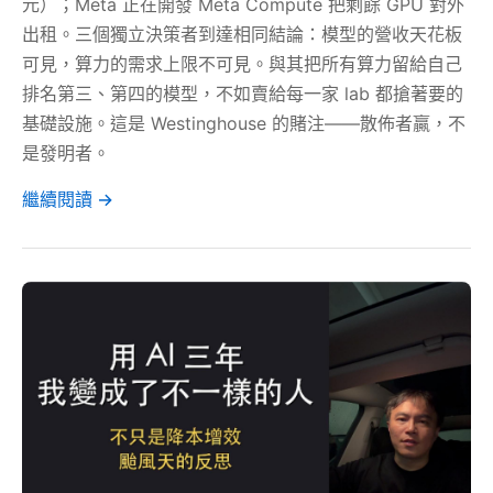
元）；Meta 正在開發 Meta Compute 把剩餘 GPU 對外
出租。三個獨立決策者到達相同結論：模型的營收天花板
可見，算力的需求上限不可見。與其把所有算力留給自己
排名第三、第四的模型，不如賣給每一家 lab 都搶著要的
基礎設施。這是 Westinghouse 的賭注——散佈者贏，不
是發明者。
繼續閱讀 →