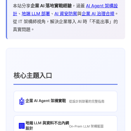
本站分享
企業 AI 落地實戰經驗
，涵蓋
AI Agent 架構設
計
、
地端 LLM 部署
、
AI 資安防禦
與
企業 AI 治理合規
。
從 IT 架構師視角，解決企業導入 AI 時「不能出事」的
真實問題。
核心主題入口
🤖
企業 AI Agent 架構實戰
從設計到部署的完整指南
地端 LLM 與資料不出內網
🏢
On-Prem LLM 架構藍圖
設計