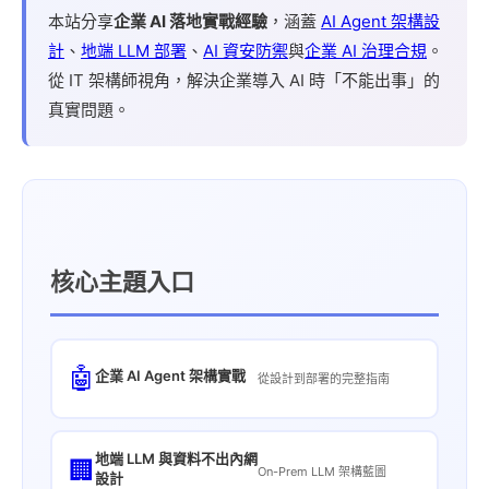
本站分享
企業 AI 落地實戰經驗
，涵蓋
AI Agent 架構設
計
、
地端 LLM 部署
、
AI 資安防禦
與
企業 AI 治理合規
。
從 IT 架構師視角，解決企業導入 AI 時「不能出事」的
真實問題。
核心主題入口
🤖
企業 AI Agent 架構實戰
從設計到部署的完整指南
地端 LLM 與資料不出內網
🏢
On-Prem LLM 架構藍圖
設計