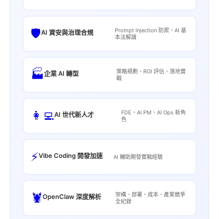
🛡️
Prompt Injection 防禦、AI 基
AI 資安與治理合規
本法解讀
🏭
策略規劃、ROI 評估、落地實
企業 AI 轉型
戰
👩‍💻
FDE、AI PM、AI Ops 新角
AI 世代新人才
色
⚡
Vibe Coding 開發加速
AI 輔助開發實戰經驗
🦞
架構、部署、成本、產業競爭
OpenClaw 深度解析
全紀錄