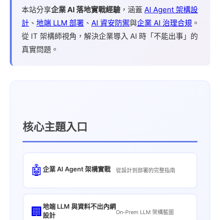
本站分享
企業 AI 落地實戰經驗
，涵蓋
AI Agent 架構設
計
、
地端 LLM 部署
、
AI 資安防禦
與
企業 AI 治理合規
。
從 IT 架構師視角，解決企業導入 AI 時「不能出事」的
真實問題。
核心主題入口
🤖
企業 AI Agent 架構實戰
從設計到部署的完整指南
地端 LLM 與資料不出內網
🏢
On-Prem LLM 架構藍圖
設計