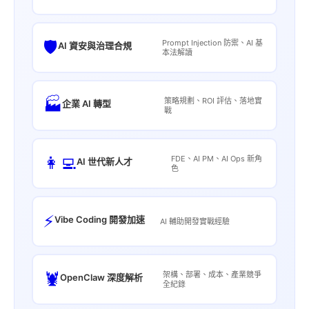
🛡️
Prompt Injection 防禦、AI 基
AI 資安與治理合規
本法解讀
🏭
策略規劃、ROI 評估、落地實
企業 AI 轉型
戰
👩‍💻
FDE、AI PM、AI Ops 新角
AI 世代新人才
色
⚡
Vibe Coding 開發加速
AI 輔助開發實戰經驗
🦞
架構、部署、成本、產業競爭
OpenClaw 深度解析
全紀錄