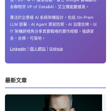
永聯物流 VP of Data&AI、艾立運能數據長。
專注於企業級 AI 系統架構設計，包括 On-Prem
LLM 部署、AI Agent 資安防禦、AI 治理合規。以
IT 架構師視角分享真實戰場的實作經驗，強調安
全、合規、可落地。
LinkedIn
|
個人網站
|
GitHub
最新文章