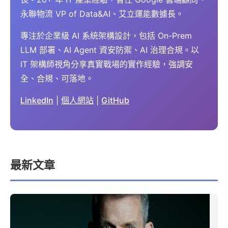
永聯物流 VP of Data&AI、艾立運能數據長。
專注於企業級 AI 系統架構設計，包括 On-Prem
LLM 部署、AI Agent 資安防禦、AI 治理合規。以
IT 架構師視角分享真實戰場的實作經驗，強調安
全、合規、可落地。
LinkedIn
|
個人網站
|
GitHub
最新文章