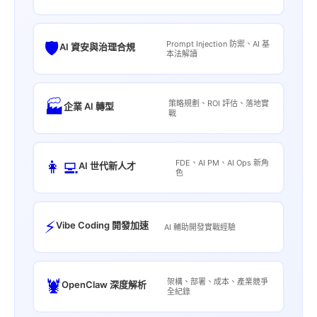
🛡️
Prompt Injection 防禦、AI 基
AI 資安與治理合規
本法解讀
🏭
策略規劃、ROI 評估、落地實
企業 AI 轉型
戰
👩‍💻
FDE、AI PM、AI Ops 新角
AI 世代新人才
色
⚡
Vibe Coding 開發加速
AI 輔助開發實戰經驗
🦞
架構、部署、成本、產業競爭
OpenClaw 深度解析
全紀錄