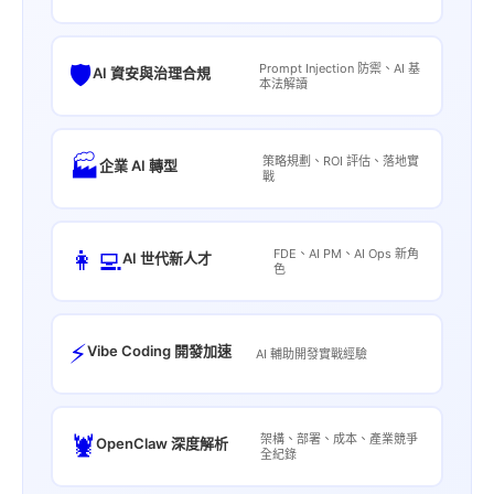
🛡️
Prompt Injection 防禦、AI 基
AI 資安與治理合規
本法解讀
🏭
策略規劃、ROI 評估、落地實
企業 AI 轉型
戰
👩‍💻
FDE、AI PM、AI Ops 新角
AI 世代新人才
色
⚡
Vibe Coding 開發加速
AI 輔助開發實戰經驗
🦞
架構、部署、成本、產業競爭
OpenClaw 深度解析
全紀錄