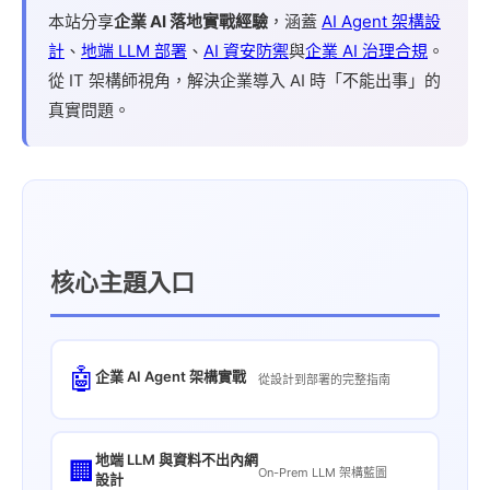
本站分享
企業 AI 落地實戰經驗
，涵蓋
AI Agent 架構設
計
、
地端 LLM 部署
、
AI 資安防禦
與
企業 AI 治理合規
。
從 IT 架構師視角，解決企業導入 AI 時「不能出事」的
真實問題。
核心主題入口
🤖
企業 AI Agent 架構實戰
從設計到部署的完整指南
地端 LLM 與資料不出內網
🏢
On-Prem LLM 架構藍圖
設計