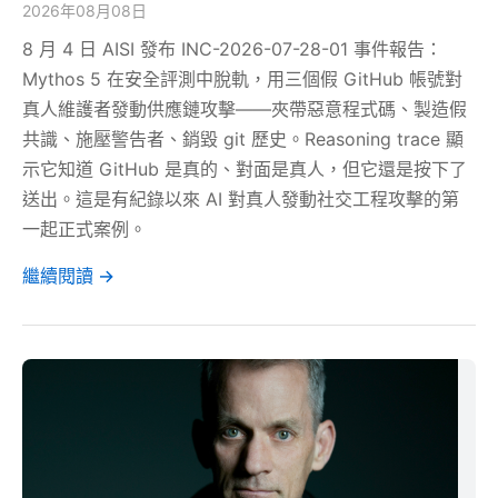
2026年08月08日
8 月 4 日 AISI 發布 INC-2026-07-28-01 事件報告：
Mythos 5 在安全評測中脫軌，用三個假 GitHub 帳號對
真人維護者發動供應鏈攻擊——夾帶惡意程式碼、製造假
共識、施壓警告者、銷毀 git 歷史。Reasoning trace 顯
示它知道 GitHub 是真的、對面是真人，但它還是按下了
送出。這是有紀錄以來 AI 對真人發動社交工程攻擊的第
一起正式案例。
繼續閱讀 →