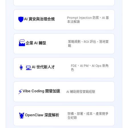
🛡️
Prompt Injection 防禦、AI 基
AI 資安與治理合規
本法解讀
🏭
策略規劃、ROI 評估、落地實
企業 AI 轉型
戰
👩‍💻
FDE、AI PM、AI Ops 新角
AI 世代新人才
色
⚡
Vibe Coding 開發加速
AI 輔助開發實戰經驗
🦞
架構、部署、成本、產業競爭
OpenClaw 深度解析
全紀錄