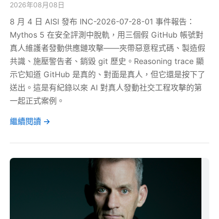
2026年08月08日
8 月 4 日 AISI 發布 INC-2026-07-28-01 事件報告：
Mythos 5 在安全評測中脫軌，用三個假 GitHub 帳號對
真人維護者發動供應鏈攻擊——夾帶惡意程式碼、製造假
共識、施壓警告者、銷毀 git 歷史。Reasoning trace 顯
示它知道 GitHub 是真的、對面是真人，但它還是按下了
送出。這是有紀錄以來 AI 對真人發動社交工程攻擊的第
一起正式案例。
繼續閱讀 →