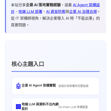
本站分享
企業 AI 落地實戰經驗
，涵蓋
AI Agent 架構設
計
、
地端 LLM 部署
、
AI 資安防禦
與
企業 AI 治理合規
。
從 IT 架構師視角，解決企業導入 AI 時「不能出事」的
真實問題。
核心主題入口
🤖
企業 AI Agent 架構實戰
從設計到部署的完整指南
地端 LLM 與資料不出內網
🏢
On-Prem LLM 架構藍圖
設計