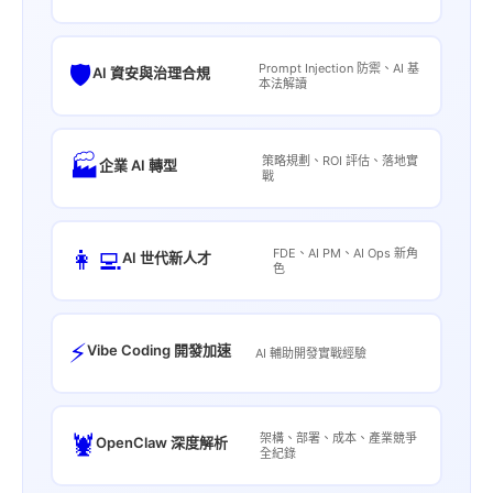
🛡️
Prompt Injection 防禦、AI 基
AI 資安與治理合規
本法解讀
🏭
策略規劃、ROI 評估、落地實
企業 AI 轉型
戰
👩‍💻
FDE、AI PM、AI Ops 新角
AI 世代新人才
色
⚡
Vibe Coding 開發加速
AI 輔助開發實戰經驗
🦞
架構、部署、成本、產業競爭
OpenClaw 深度解析
全紀錄